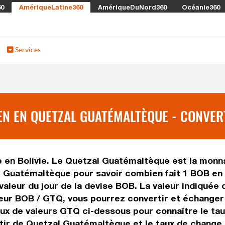
60
AmériqueLatine360
AmériqueDuNord360
Océanie360
Services
EN EN QUETZAL GUATÉMALTÈQUE - CONVER
ée en Bolivie. Le Quetzal Guatémaltèque est la monna
al Guatémaltèque pour savoir combien fait 1 BOB en
a valeur du jour de la devise BOB. La valeur indiqué
ur BOB / GTQ, vous pourrez convertir et échanger v
aux de valeurs GTQ ci-dessous pour connaître le t
rtir de Quetzal Guatémaltèque et le taux de change