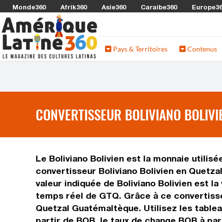
Monde360
Afrik360
Asie360
Caraibe360
Europe3
Pays & Territoires
Contenus
CONVERTISSEUR BOLIVIANO BOLIVI
Le Boliviano Bolivien est la monnaie utilis
convertisseur Boliviano Bolivien en Quetz
valeur indiquée de Boliviano Bolivien est l
temps réel de GTQ. Grâce à ce convertisse
Quetzal Guatémaltèque. Utilisez les table
partir de BOB, le taux de change BOB à pa