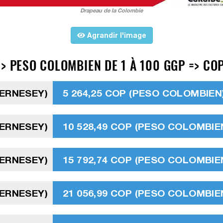
Drapeau de la Colombie
Agrandir l'image
> PESO COLOMBIEN DE 1 À 100 GGP => CO
UERNESEY)
5 264,25 COP (PESO COLOMBIEN
UERNESEY)
10 528,49 COP (PESO COLOMBIE
UERNESEY)
15 792,74 COP (PESO COLOMBIE
UERNESEY)
21 056,99 COP (PESO COLOMBIE