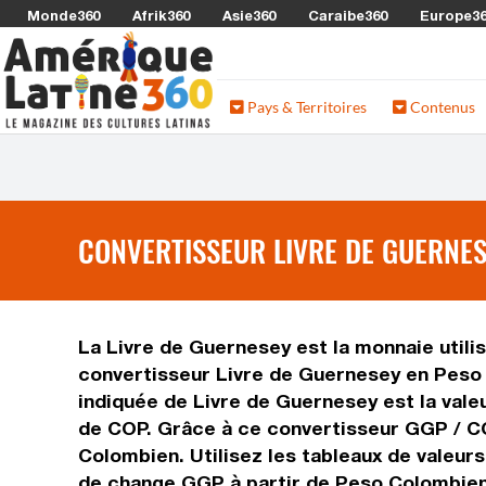
Monde360
Afrik360
Asie360
Caraibe360
Europe3
Pays & Territoires
Contenus
CONVERTISSEUR LIVRE DE GUERNES
La Livre de Guernesey est la monnaie utili
convertisseur Livre de Guernesey en Peso 
indiquée de Livre de Guernesey est la vale
de COP. Grâce à ce convertisseur GGP / CO
Colombien. Utilisez les tableaux de valeur
de change GGP à partir de Peso Colombien