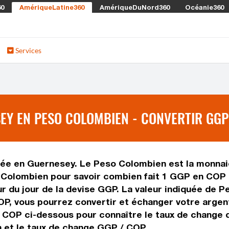
60
AmériqueLatine360
AmériqueDuNord360
Océanie360
Services
EY EN PESO COLOMBIEN - CONVERTIR GGP
sée en Guernesey. Le Peso Colombien est la monnaie
Colombien pour savoir combien fait 1 GGP en COP o
ur du jour de la devise GGP. La valeur indiquée de 
P, vous pourrez convertir et échanger votre argen
s COP ci-dessous pour connaître le taux de change 
 et le taux de change GGP / COP.