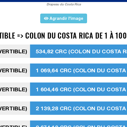
Drapeau du Costa Rica
Agrandir l'image
BLE => COLON DU COSTA RICA DE 1 À 100
VERTIBLE)
534,82 CRC (COLON DU COSTA R
VERTIBLE)
1 069,64 CRC (COLON DU COSTA 
VERTIBLE)
1 604,46 CRC (COLON DU COSTA 
VERTIBLE)
2 139,28 CRC (COLON DU COSTA 