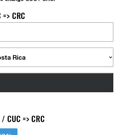
 => CRC
 / CUC => CRC