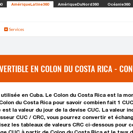
60
AmériqueLatine360
AmériqueDuNord360
Océanie360
Services
ERTIBLE EN COLON DU COSTA RICA - CON
utilisée en Cuba. Le Colon du Costa Rica est la monn
Colon du Costa Rica pour savoir combien fait 1 CUC
est la valeur du jour de la devise CUC. La valeur i
sseur CUC / CRC, vous pourrez convertir et échan
lisez les tableaux de valeurs CRC ci-dessous pour c
nge CUC à partir de Colon du Costa Rica et le taux