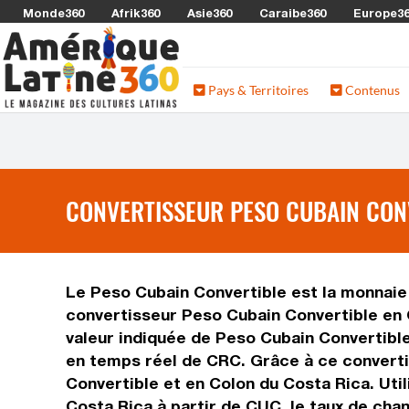
Monde360
Afrik360
Asie360
Caraibe360
Europe3
Pays & Territoires
Contenus
CONVERTISSEUR PESO CUBAIN CONV
Le Peso Cubain Convertible est la monnaie 
convertisseur Peso Cubain Convertible en 
valeur indiquée de Peso Cubain Convertible 
en temps réel de CRC. Grâce à ce converti
Convertible et en Colon du Costa Rica. Uti
Costa Rica à partir de CUC, le taux de cha