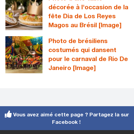
décorée à l'occasion de la
fête Dia de Los Reyes
Magos au Brésil [Image]
Photo de brésiliens
costumés qui dansent
pour le carnaval de Rio De
Janeiro [Image]
Vous avez aimé cette page ? Partagez la sur
Facebook !