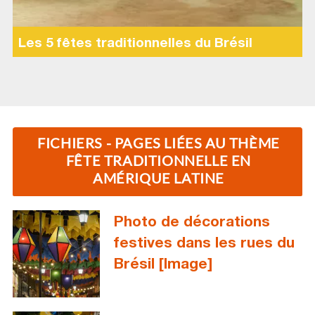
Les 5 fêtes traditionnelles du Brésil
FICHIERS - PAGES LIÉES AU THÈME
FÊTE TRADITIONNELLE EN
AMÉRIQUE LATINE
Photo de décorations
festives dans les rues du
Brésil [Image]